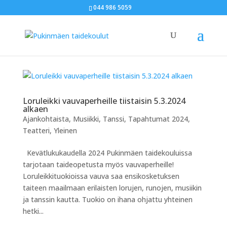
044 986 5059
Loruleikki vauvaperheille tiistaisin 5.3.2024
alkaen
Ajankohtaista
,
Musiikki
,
Tanssi
,
Tapahtumat 2024
,
Teatteri
,
Yleinen
Kevätlukukaudella 2024 Pukinmäen taidekouluissa
tarjotaan taideopetusta myös vauvaperheille!
Loruleikkituokioissa vauva saa ensikosketuksen
taiteen maailmaan erilaisten lorujen, runojen, musiikin
ja tanssin kautta. Tuokio on ihana ohjattu yhteinen
hetki...