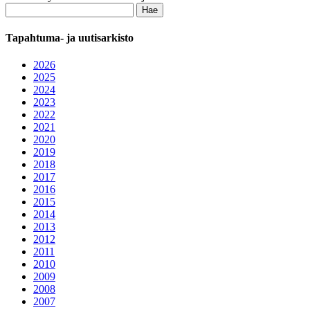
Haku:
Tapahtuma- ja uutisarkisto
2026
2025
2024
2023
2022
2021
2020
2019
2018
2017
2016
2015
2014
2013
2012
2011
2010
2009
2008
2007