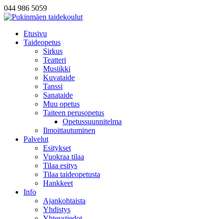
044 986 5059
Etusivu
Taideopetus
Sirkus
Teatteri
Musiikki
Kuvataide
Tanssi
Sanataide
Muu opetus
Taiteen perusopetus
Opetussuunnitelma
Ilmoittautuminen
Palvelut
Esitykset
Vuokraa tilaa
Tilaa esitys
Tilaa taideopetusta
Hankkeet
Info
Ajankohtaista
Yhdistys
Yhteystiedot