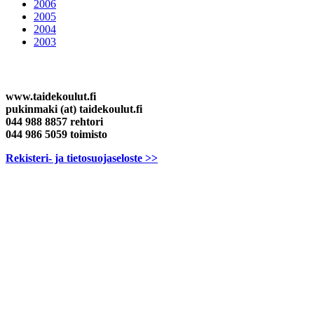
2006
2005
2004
2003
Yhteystiedot
www.taidekoulut.fi
pukinmaki (at) taidekoulut.fi
044 988 8857 rehtori
044 986 5059 toimisto
Rekisteri- ja tietosuojaseloste >>
Sirkuskoulu
Teatterikoulu
Musiikkikoulu
Kuvataidekoulu