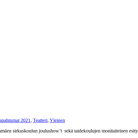
apahtumat 2021
,
Teatteri
,
Yleinen
oulun joulushow’t sekä taidekoulujen monitaiteinen esitys Pessi j