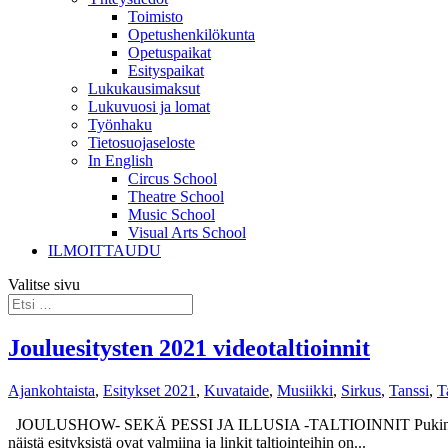
Toimisto
Opetushenkilökunta
Opetuspaikat
Esityspaikat
Lukukausimaksut
Lukuvuosi ja lomat
Työnhaku
Tietosuojaseloste
In English
Circus School
Theatre School
Music School
Visual Arts School
ILMOITTAUDU
Valitse sivu
Jouluesitysten 2021 videotaltioinnit
Ajankohtaista
,
Esitykset 2021
,
Kuvataide
,
Musiikki
,
Sirkus
,
Tanssi
,
T
JOULUSHOW- SEKÄ PESSI JA ILLUSIA -TALTIOINNIT Pukinmäen sirkusk
näistä esityksistä ovat valmiina ja linkit taltiointeihin on...