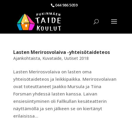
044 986 5059
Lasten Merirosvolaiva -yhteisötaideteos
Ajankohtaista
,
Kuvataide
,
Uutiset 2018
Lasten Merirosvolaiva on lasten oma
yhteisötaideteos ja leikkipaikka. Merirosvolaivan
ovat toteuttaneet Jaakko Mursula ja Tiina
Forsman yhdessä lasten kanssa. Laivan
ensiesiintyminen oli Fallkullan kesäteatterin
näyttämöllä ja sen jälkeen se on kiertänyt
erilaisissa...