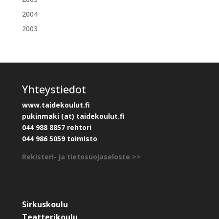
2004
2003
Yhteystiedot
www.taidekoulut.fi
pukinmaki (at) taidekoulut.fi
044 988 8857 rehtori
044 986 5059 toimisto
Rekisteri- ja tietosuojaseloste >>
Sirkuskoulu
Teatterikoulu