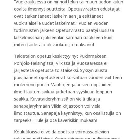
”Vuokrauksessa on hinnoittelun tai muun tiedon kulun
osalta ilmennyt puutteita. Opetusviraston edustajat
ovat tarkentaneet laskelmiaan ja esittäneet
vuokralaiselle uudet laskelmat.” Puolen vuoden
tutkimusten jälkeen Opetusvirasto päätyi uusissa
laskelmissaan jokseenkin samaan tulokseen kuin
miten taidetalo oli vuokrat jo maksanut.
Taidetalon opetus keskittyy nyt Pukinmäkeen.
Pohjois-Helsingissä, Viikissä ja Vuosaaressa ei
järjestetä opetusta toistaiseksi. Syksyn alusta
poisjääneet opetuskerrat korvataan vuoden vaihteen
molemmin puolin. Vanhojen ja uusien oppilaiden
ilmoittautumisaikaa jatketaan syyskuun loppuun
saakka. Kuvataideryhmissä on vielä tilaa ja
sanapajaryhmään Viikin kirjastoon voi vielä
ilmoittautua. Sanapaja käynnistyy, kun osallistujia on
tarpeeksi. Tule ja ota kaverisikin mukaan!
Koulutiloissa ei voida opettaa voimassaolevien
taksojen puitteissa. Opetusvirasto on uudistamassa