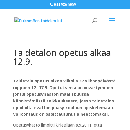
044 986 5059
Taidetalon opetus alkaa
12.9.
Taidetalo opetus alkaa viikolla 37 viikonpäivästä
riippuen 12.-17.9. Opetuksen alun viivästyminen
johtui opetusviraston maaliskuussa
kännistämästä selkkauksesta, jossa taidetalon
oppilailta evättiin pääsy kouluun opiskelemaan.
Välikohtaus on osoittautunut aiheettomaksi.
Opetusvirasto ilmoitti kirjeellään 8.9.2011, että