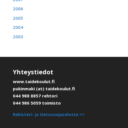
2006
2005
2004
2003
Yhteystiedot
www.taidekoulut.fi
pukinmaki (at) taidekoulut.fi
044 988 8857 rehtori
044 986 5059 toimisto
Rekisteri- ja tietosuojaseloste >>