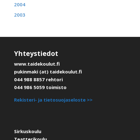
2004
2003
Yhteystiedot
www.taidekoulut.fi
pukinmaki (at) taidekoulut.fi
044 988 8857 rehtori
044 986 5059 toimisto
Rekisteri- ja tietosuojaseloste >>
Sirkuskoulu
Teatterikoulu