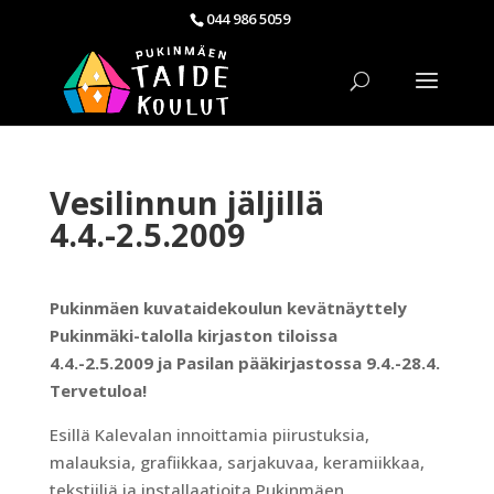
044 986 5059
Vesilinnun jäljillä
4.4.-2.5.2009
Pukinmäen kuvataidekoulun kevätnäyttely
Pukinmäki-talolla kirjaston tiloissa
4.4.-2.5.2009 ja Pasilan pääkirjastossa 9.4.-28.4.
Tervetuloa!
Esillä Kalevalan innoittamia piirustuksia,
malauksia, grafiikkaa, sarjakuvaa, keramiikkaa,
tekstiiliä ja installaatioita Pukinmäen