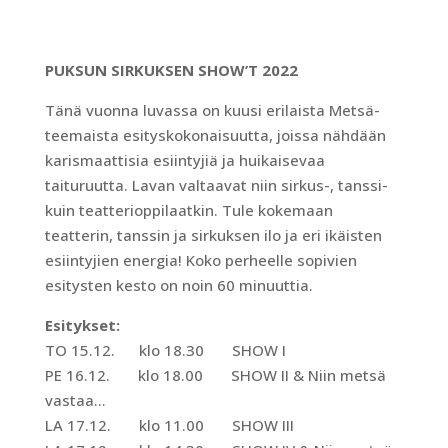
PUKSUN SIRKUKSEN SHOW’T 2022
Tänä vuonna luvassa on kuusi erilaista Metsä-
teemaista esityskokonaisuutta, joissa nähdään
karismaattisia esiintyjiä ja huikaisevaa
taituruutta. Lavan valtaavat niin sirkus-, tanssi-
kuin teatterioppilaatkin. Tule kokemaan
teatterin, tanssin ja sirkuksen ilo ja eri ikäisten
esiintyjien energia! Koko perheelle sopivien
esitysten kesto on noin 60 minuuttia.
Esitykset:
TO 15.12. klo 18.30 SHOW I
PE 16.12. klo 18.00 SHOW II & Niin metsä
vastaa…
LA 17.12. klo 11.00 SHOW III