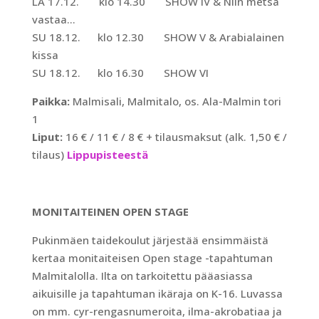
LA 17.12. klo 14.30 SHOW IV & Niin metsä
vastaa…
SU 18.12. klo 12.30 SHOW V & Arabialainen
kissa
SU 18.12. klo 16.30 SHOW VI
Paikka:
Malmisali, Malmitalo, os. Ala-Malmin tori
1
Liput:
16 € / 11 € / 8 € + tilausmaksut (alk. 1,50 € /
tilaus)
Lippupisteestä
MONITAITEINEN OPEN STAGE
Pukinmäen taidekoulut järjestää ensimmäistä
kertaa monitaiteisen Open stage -tapahtuman
Malmitalolla. Ilta on tarkoitettu pääasiassa
aikuisille ja tapahtuman ikäraja on K-16. Luvassa
on mm. cyr-rengasnumeroita, ilma-akrobatiaa ja