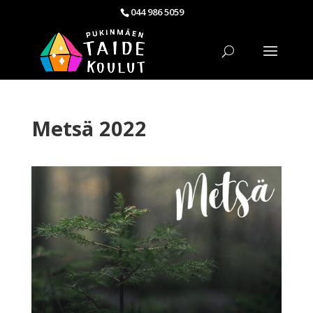
044 986 5059
Metsä 2022