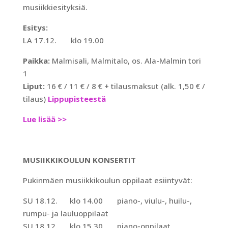
musiikkiesityksiä.
Esitys:
LA 17.12. klo 19.00
Paikka:
Malmisali, Malmitalo, os. Ala-Malmin tori
1
Liput:
16 € / 11 € / 8 € + tilausmaksut (alk. 1,50 € /
tilaus)
Lippupisteestä
Lue lisää >>
MUSIIKKIKOULUN KONSERTIT
Pukinmäen musiikkikoulun oppilaat esiintyvät:
SU 18.12. klo 14.00 piano-, viulu-, huilu-,
rumpu- ja lauluoppilaat
SU 18.12. klo 15.30 piano-oppilaat