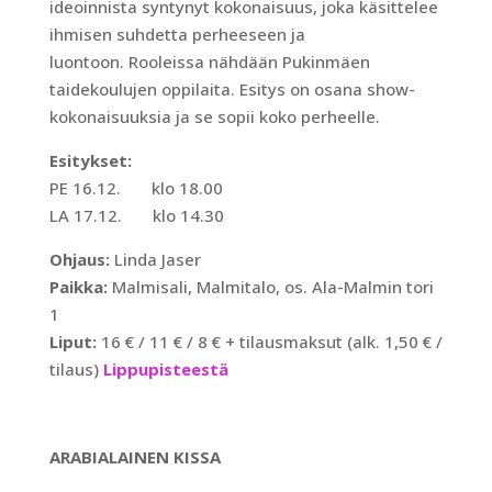
ideoinnista syntynyt kokonaisuus, joka käsittelee
ihmisen suhdetta perheeseen ja
luontoon. Rooleissa nähdään Pukinmäen
taidekoulujen oppilaita. Esitys on osana show-
kokonaisuuksia ja se sopii koko perheelle.
Esitykset:
PE 16.12. klo 18.00
LA 17.12. klo 14.30
Ohjaus:
Linda Jaser
Paikka:
Malmisali, Malmitalo, os. Ala-Malmin tori
1
Liput:
16 € / 11 € / 8 € + tilausmaksut (alk. 1,50 € /
tilaus)
Lippupisteestä
ARABIALAINEN KISSA