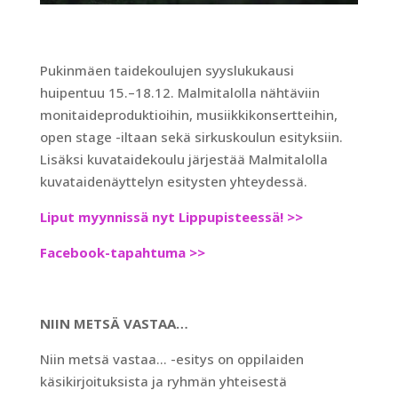
Pukinmäen taidekoulujen syyslukukausi
huipentuu 15.–18.12. Malmitalolla nähtäviin
monitaideproduktioihin, musiikkikonsertteihin,
open stage -iltaan sekä sirkuskoulun esityksiin.
Lisäksi kuvataidekoulu järjestää Malmitalolla
kuvataidenäyttelyn esitysten yhteydessä.
Liput myynnissä nyt Lippupisteessä! >>
Facebook-tapahtuma >>
NIIN METSÄ VASTAA…
Niin metsä vastaa… -esitys on oppilaiden
käsikirjoituksista ja ryhmän yhteisestä