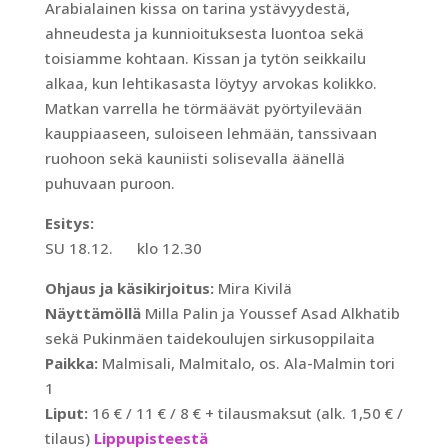
Arabialainen kissa on tarina ystävyydestä,
ahneudesta ja kunnioituksesta luontoa sekä
toisiamme kohtaan. Kissan ja tytön seikkailu
alkaa, kun lehtikasasta löytyy arvokas kolikko.
Matkan varrella he törmäävät pyörtyilevään
kauppiaaseen, suloiseen lehmään, tanssivaan
ruohoon sekä kauniisti solisevalla äänellä
puhuvaan puroon.
Esitys:
SU 18.12. klo 12.30
Ohjaus ja käsikirjoitus:
Mira Kivilä
Näyttämöllä
Milla Palin ja Youssef Asad Alkhatib
sekä Pukinmäen taidekoulujen sirkusoppilaita
Paikka:
Malmisali, Malmitalo, os. Ala-Malmin tori
1
Liput:
16 € / 11 € / 8 € + tilausmaksut (alk. 1,50 € /
tilaus)
Lippupisteestä