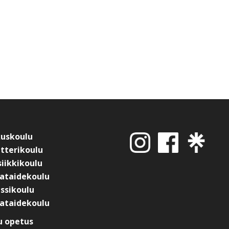
kuskoulu
tterikoulu
iikkikoulu
ataidekoulu
ssikoulu
ataidekoulu
 opetus