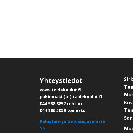
Yhteystiedot
Sir
Tea
www.taidekoulut.fi
Mus
pukinmaki (at) taidekoulut.fi
Kuv
044 988 8857 rehtori
Tan
044 986 5059 toimisto
San
Rekisteri- ja tietosuojaseloste
>>
Muu