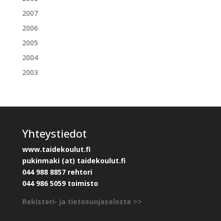
2007
2006
2005
2004
2003
Yhteystiedot
www.taidekoulut.fi
pukinmaki (at) taidekoulut.fi
044 988 8857 rehtori
044 986 5059 toimisto
Rekisteri- ja tietosuojaseloste >>