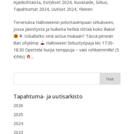
Ajankohtaista
,
Esitykset 2024
,
Kuvataide
,
Sirkus
,
Tapahtumat 2024
,
Uutiset 2024
,
Yleinen
Tervetuloa Halloweenin pelottavimpaan sirkukseen,
jossa jännitystä ja huikeita hetkiä riittää koko illaksi!
Uskallatko sinä astua mukaan? Tässä pimeän
illan ohjelma:
Halloween Sirkustyöpaja klo 17:30-
18:30 Opettele hurjia temppuja – vain rohkeimmille! (5
€/hlö)
...
Tapahtuma- ja uutisarkisto
2026
2025
2024
2023