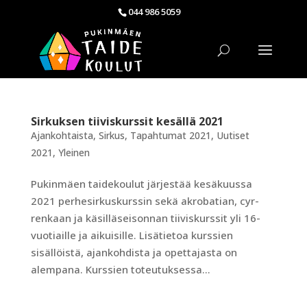
044 986 5059
Sirkuksen tiiviskurssit kesällä 2021
Ajankohtaista
,
Sirkus
,
Tapahtumat 2021
,
Uutiset
2021
,
Yleinen
Pukinmäen taidekoulut järjestää kesäkuussa
2021 perhesirkuskurssin sekä akrobatian, cyr-
renkaan ja käsilläseisonnan tiiviskurssit yli 16-
vuotiaille ja aikuisille. Lisätietoa kurssien
sisällöistä, ajankohdista ja opettajasta on
alempana. Kurssien toteutuksessa...