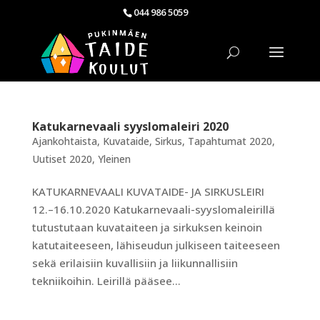
044 986 5059
Katukarnevaali syyslomaleiri 2020
Ajankohtaista
,
Kuvataide
,
Sirkus
,
Tapahtumat 2020
,
Uutiset 2020
,
Yleinen
KATUKARNEVAALI KUVATAIDE- JA SIRKUSLEIRI
12.–16.10.2020 Katukarnevaali-syyslomaleirillä
tutustutaan kuvataiteen ja sirkuksen keinoin
katutaiteeseen, lähiseudun julkiseen taiteeseen
sekä erilaisiin kuvallisiin ja liikunnallisiin
tekniikoihin. Leirillä pääsee...