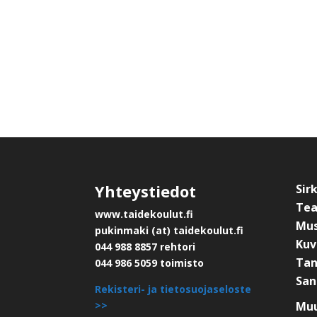
Yhteystiedot
Sir
Tea
www.taidekoulut.fi
Mus
pukinmaki (at) taidekoulut.fi
Kuv
044 988 8857 rehtori
Tan
044 986 5059 toimisto
San
Rekisteri- ja tietosuojaseloste
>>
Muu