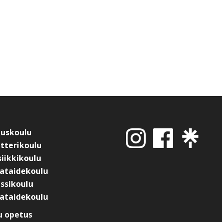
kuskoulu
tterikoulu
iikkikoulu
ataidekoulu
ssikoulu
ataidekoulu
 opetus