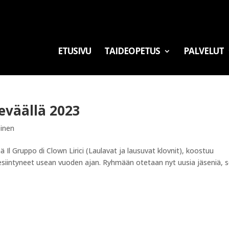
ETUSIVU
TAIDEOPETUS
PALVELUT
eväällä 2023
einen
 Il Gruppo di Clown Lirici (Laulavat ja lausuvat klovnit), koostuu
ja esiintyneet usean vuoden ajan. Ryhmään otetaan nyt uusia jäseniä, 