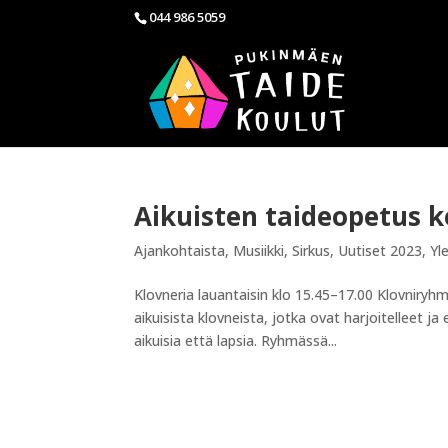
044 986 5059
Aikuisten taideopetus k
Ajankohtaista
,
Musiikki
,
Sirkus
,
Uutiset 2023
,
Yl
Klovneria lauantaisin klo 15.45–17.00 Klovniryhmä
aikuisista klovneista, jotka ovat harjoitelleet 
aikuisia että lapsia. Ryhmässä...