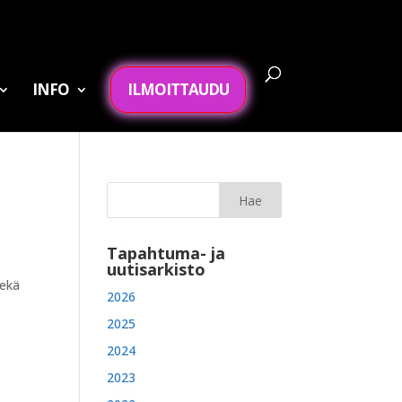
INFO
ILMOITTAUDU
Tapahtuma- ja
uutisarkisto
sekä
2026
2025
2024
2023