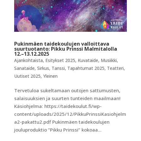
Pukinmäen taidekoulujen valloittava
suurtuotanto: Pikku Prinssi Malmitalolla
12.–13.12.2025
Ajankohtaista
,
Esitykset 2025
,
Kuvataide
,
Musiikki
,
Sanataide
,
Sirkus
,
Tanssi
,
Tapahtumat 2025
,
Teatteri
,
Uutiset 2025
,
Yleinen
Tervetuloa sukeltamaan outojen sattumusten,
salaisuuksien ja suurten tunteiden maailmaan!
Käsiohjelma: https://taidekoulut.fi/wp-
content/uploads/2025/12/PikkuPrinssiKasiohjelm
a2-pakattu2.pdf Pukinmäen taidekoulujen
jouluproduktio ”Pikku Prinssi” kokoaa...