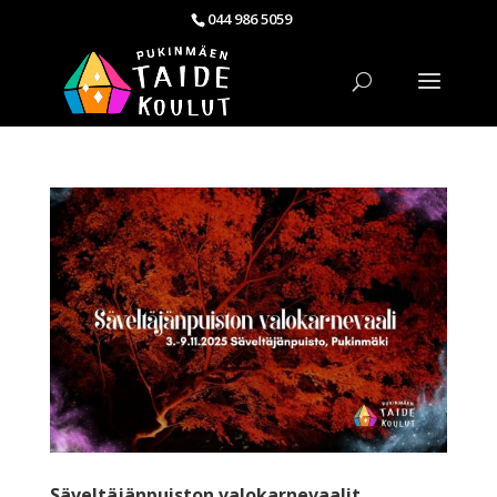
044 986 5059
Säveltäjänpuiston valokarnevaalit