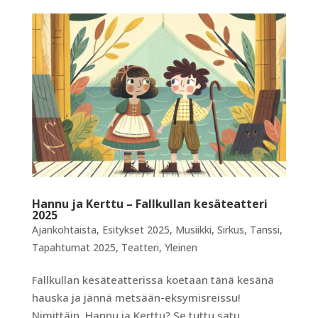
Hannu ja Kerttu – Fallkullan kesäteatteri
2025
Ajankohtaista
,
Esitykset 2025
,
Musiikki
,
Sirkus
,
Tanssi
,
Tapahtumat 2025
,
Teatteri
,
Yleinen
Fallkullan kesäteatterissa koetaan tänä kesänä
hauska ja jännä metsään-eksymisreissu!
Nimittäin, Hannu ja Kerttu? Se tuttu satu