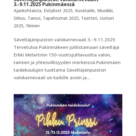
3.-9.11.2025 Pukinmäessä
Ajankohtaista
,
Esitykset 2025
,
Kuvataide
,
Musiikki
,
Sirkus
,
Tanssi
,
Tapahtumat 2025
,
Teatteri
,
Uutiset
2025
,
Yleinen
Säveltäjänpuiston valokarnevaali 3.–9.11.2025
Tervetuloa Pukinmäkeen juhlistamaan säveltäjä
Erkki Melartinin 150-vuotisjuhlavuotta valon,
taiteen ja yhteisöllisyyden merkeissä.Pukinmäen
taidekoulujen tuottama Säveltäjänpuiston
valokarnevaali on kaikille avoin ja...