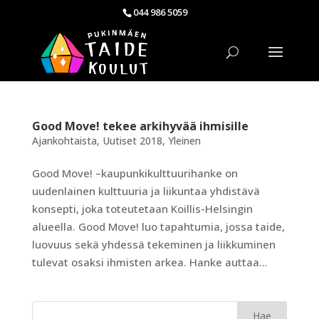
044 986 5059
Good Move! tekee arkihyvää ihmisille
Ajankohtaista
,
Uutiset 2018
,
Yleinen
Good Move! –kaupunkikulttuurihanke on
uudenlainen kulttuuria ja liikuntaa yhdistävä
konsepti, joka toteutetaan Koillis-Helsingin
alueella. Good Move! luo tapahtumia, jossa taide,
luovuus sekä yhdessä tekeminen ja liikkuminen
tulevat osaksi ihmisten arkea. Hanke auttaa...