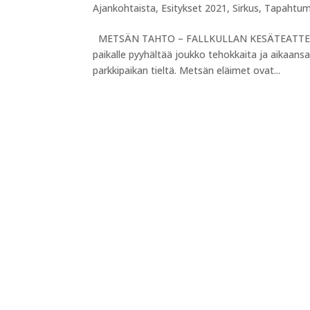
Ajankohtaista
,
Esitykset 2021
,
Sirkus
,
Tapahtum
METSÄN TAHTO – FALLKULLAN KESÄTEATTERISSA 
paikalle pyyhältää joukko tehokkaita ja aikaansa
parkkipaikan tieltä. Metsän eläimet ovat...