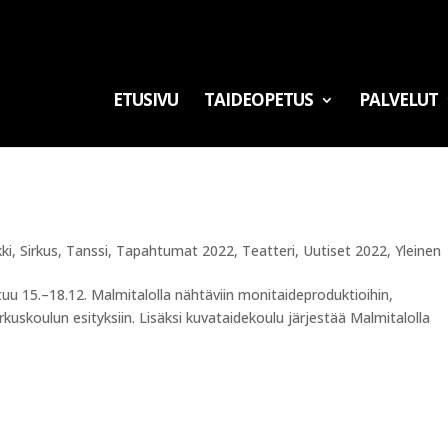
ETUSIVU
TAIDEOPETUS
PALVELUT
ki
,
Sirkus
,
Tanssi
,
Tapahtumat 2022
,
Teatteri
,
Uutiset 2022
,
Yleinen
u 15.–18.12. Malmitalolla nähtäviin monitaideproduktioihin,
rkuskoulun esityksiin. Lisäksi kuvataidekoulu järjestää Malmitalolla