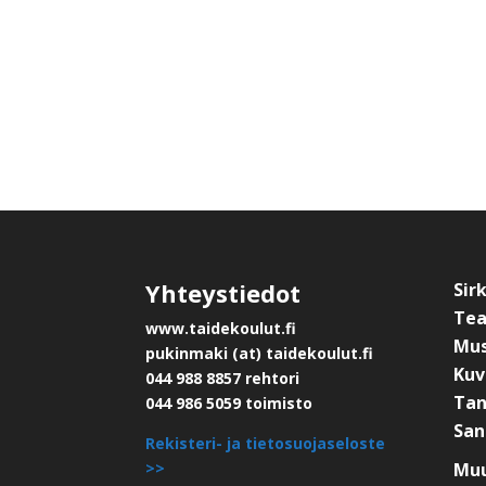
Yhteystiedot
Sir
Tea
www.taidekoulut.fi
Mus
pukinmaki (at) taidekoulut.fi
Kuv
044 988 8857 rehtori
Tan
044 986 5059 toimisto
San
Rekisteri- ja tietosuojaseloste
>>
Muu