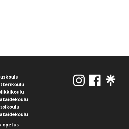
kuskoulu
tterikoulu
iikkikoulu
ataidekoulu
ssikoulu
ataidekoulu
 opetus