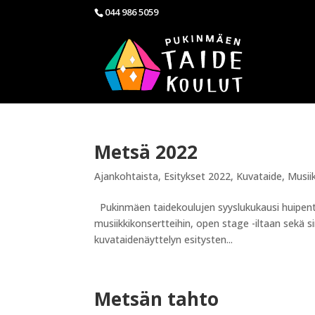
044 986 5059
Metsä 2022
Ajankohtaista
,
Esitykset 2022
,
Kuvataide
,
Musiik
Pukinmäen taidekoulujen syyslukukausi huipentu
musiikkikonsertteihin, open stage -iltaan sekä si
kuvataidenäyttelyn esitysten...
Metsän tahto