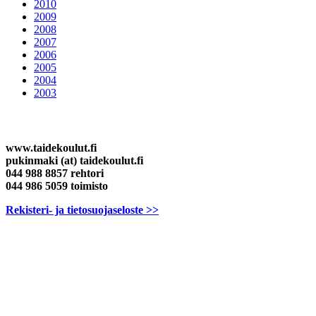
2010
2009
2008
2007
2006
2005
2004
2003
Yhteystiedot
www.taidekoulut.fi
pukinmaki (at) taidekoulut.fi
044 988 8857 rehtori
044 986 5059 toimisto
Rekisteri- ja tietosuojaseloste >>
Sirkuskoulu
Teatterikoulu
Musiikkikoulu