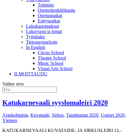
Toimisto
Opetushenkilökunta
Opetuspaikat
Esityspaikat
Lukukausimaksut
Lukuvuosi ja lomat
Työnhaku
Tietosuojaseloste
In English
Circus School
Theatre School
Music School
Visual Arts School
ILMOITTAUDU
Valitse sivu
Katukarnevaali syyslomaleiri 2020
Ajankohtaista
,
Kuvataide
,
Sirkus
,
Tapahtumat 2020
,
Uutiset 2020
,
Yleinen
KATUKARNEVAALI KUVATAIDE- JA SIRKUSLEIRI 12.–