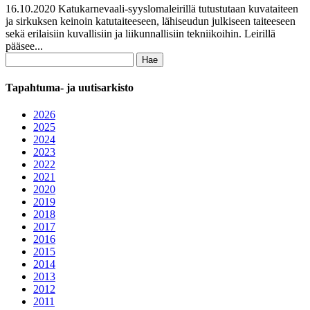
16.10.2020 Katukarnevaali-syyslomaleirillä tutustutaan kuvataiteen
ja sirkuksen keinoin katutaiteeseen, lähiseudun julkiseen taiteeseen
sekä erilaisiin kuvallisiin ja liikunnallisiin tekniikoihin. Leirillä
pääsee...
Haku:
Tapahtuma- ja uutisarkisto
2026
2025
2024
2023
2022
2021
2020
2019
2018
2017
2016
2015
2014
2013
2012
2011