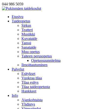
044 986 5059
Etusivu
Taideopetus
Sirkus
Teatteri
Musiikki
Kuvataide
Tanssi
Sanataide
Muu opetus
Taiteen perusopetus
Opetussuunnitelma
Ilmoittautuminen
Palvelut
Esitykset
Vuokraa tilaa
Tilaa esitys
Tilaa taideopetusta
Hankkeet
Info
Ajankohtaista
Yhdistys
Yhteystiedot