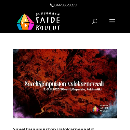
044 986 5059
Säveltäjänpuiston valokarnevaalit