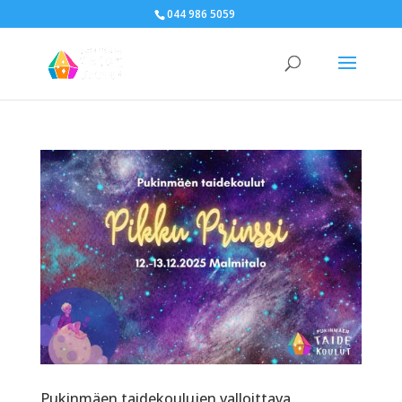
044 986 5059
Pukinmäen taidekoulujen valloittava