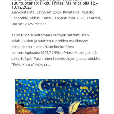
suurtuotanto: Pikku Prinssi Malmitalolla 12.–
13.12.2025
Ajankohtaista
,
Esitykset 2025
,
Kuvataide
,
Musiikki
,
Sanataide
,
Sirkus
,
Tanssi
,
Tapahtumat 2025
,
Teatteri
,
Uutiset 2025
,
Yleinen
Tervetuloa sukeltamaan outojen sattumusten,
salaisuuksien ja suurten tunteiden maailmaan!
Käsiohjelma: https://taidekoulut.fi/wp-
content/uploads/2025/12/PikkuPrinssiKasiohjelma2-
pakattu2.pdf Pukinmäen taidekoulujen jouluproduktio
”Pikku Prinssi” kokoaa...