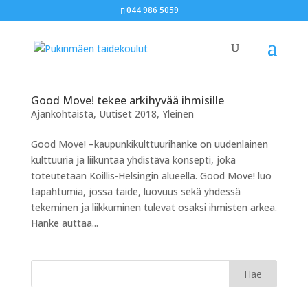
044 986 5059
Good Move! tekee arkihyvää ihmisille
Ajankohtaista
,
Uutiset 2018
,
Yleinen
Good Move! –kaupunkikulttuurihanke on uudenlainen
kulttuuria ja liikuntaa yhdistävä konsepti, joka
toteutetaan Koillis-Helsingin alueella. Good Move! luo
tapahtumia, jossa taide, luovuus sekä yhdessä
tekeminen ja liikkuminen tulevat osaksi ihmisten arkea.
Hanke auttaa...