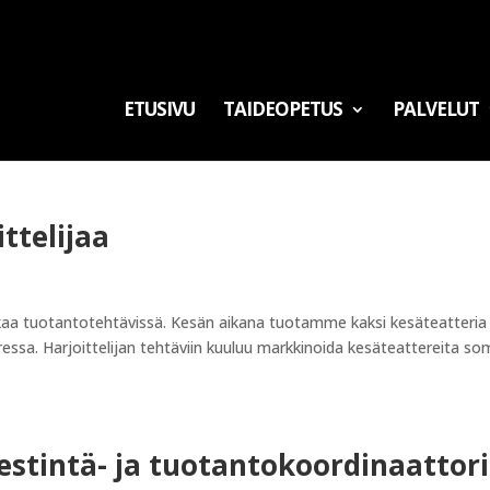
ETUSIVU
TAIDEOPETUS
PALVELUT
ttelijaa
kaa tuotantotehtävissä. Kesän aikana tuotamme kaksi kesäteatteria
ressa. Harjoittelijan tehtäviin kuuluu markkinoida kesäteattereita so
estintä- ja tuotantokoordinaattor