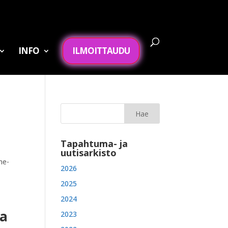
INFO
ILMOITTAUDU
Tapahtuma- ja
uutisarkisto
me-
2026
2025
2024
ia
2023