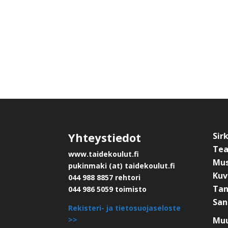
Yhteystiedot
Sir
Tea
www.taidekoulut.fi
Mus
pukinmaki (at) taidekoulut.fi
Kuv
044 988 8857 rehtori
Tan
044 986 5059 toimisto
San
Rekisteri- ja tietosuojaseloste
>>
Muu