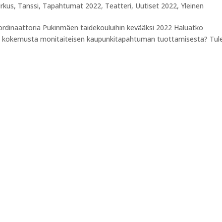
irkus
,
Tanssi
,
Tapahtumat 2022
,
Teatteri
,
Uutiset 2022
,
Yleinen
rdinaattoria Pukinmäen taidekouluihin kevääksi 2022 Haluatko
ko kokemusta monitaiteisen kaupunkitapahtuman tuottamisesta? Tul