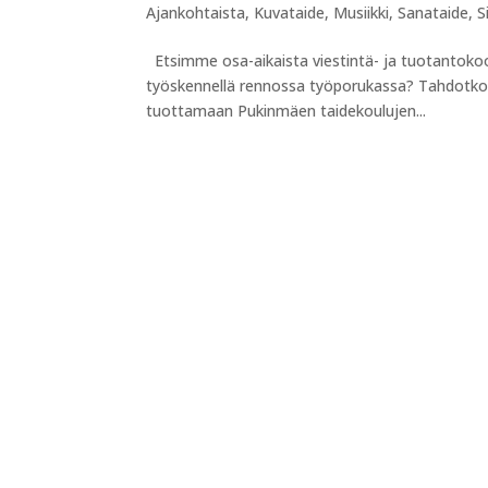
Ajankohtaista
,
Kuvataide
,
Musiikki
,
Sanataide
,
S
Etsimme osa-aikaista viestintä- ja tuotantokoo
työskennellä rennossa työporukassa? Tahdot
tuottamaan Pukinmäen taidekoulujen...