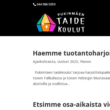
044 986 5059
Haemme tuotantoharjoi
Ajankohtaista
,
Uutiset 2023
,
Yleinen
Pukinmäen taidekoulut tarjoaa harjoittelupaik
toisen Fallkullassa ja toisen Helsingin Mustasaa
alustoilla ja osallistua...
Etsimme osa-aikaista vi