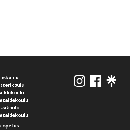
kuskoulu
tterikoulu
iikkikoulu
ataidekoulu
ssikoulu
ataidekoulu
 opetus