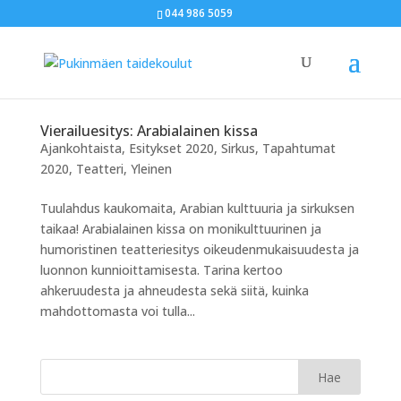
044 986 5059
Vierailuesitys: Arabialainen kissa
Ajankohtaista
,
Esitykset 2020
,
Sirkus
,
Tapahtumat
2020
,
Teatteri
,
Yleinen
Tuulahdus kaukomaita, Arabian kulttuuria ja sirkuksen
taikaa! Arabialainen kissa on monikulttuurinen ja
humoristinen teatteriesitys oikeudenmukaisuudesta ja
luonnon kunnioittamisesta. Tarina kertoo
ahkeruudesta ja ahneudesta sekä siitä, kuinka
mahdottomasta voi tulla...