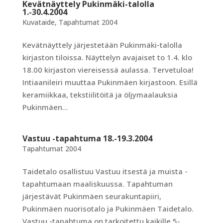
Kevätnäyttely Pukinmäki-talolla
1.-30.4.2004
Kuvataide
,
Tapahtumat 2004
Kevätnäyttely järjestetään Pukinmäki-talolla
kirjaston tiloissa. Näyttelyn avajaiset to 1.4. klo
18.00 kirjaston viereisessä aulassa. Tervetuloa!
Intiaanileiri muuttaa Pukinmäen kirjastoon. Esillä
keramiikkaa, tekstiilitöitä ja öljymaalauksia
Pukinmäen...
Vastuu -tapahtuma 18.-19.3.2004
Tapahtumat 2004
Taidetalo osallistuu Vastuu itsestä ja muista -
tapahtumaan maaliskuussa. Tapahtuman
järjestävät Pukinmäen seurakuntapiiri,
Pukinmäen nuorisotalo ja Pukinmäen Taidetalo.
Vastuu -tapahtuma on tarkoitettu kaikille 5-