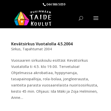
044 986 5059
Kevätsirkus Vuotalolla 4.5.2004
Sirkus
,
Tapahtumat 2004
Vuosaaren sirkuskoulu esittää: Kevätsirkus
Vuotalolla ti 4.5. klo 19.00. Tervetuloa!
Ohjelmassa akrobatiaa, hyppynaruja,
tasapainopalloja, rola-bolaa, jongleerausta,
vanteita parasta vuosaarelaista nuorisosirkusta,
kesto 45 min. Ohjaus: Ida Mäki ja Zoja Helminen,
Anne...