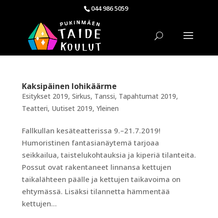
044 986 5059
Kaksipäinen lohikäärme
Esitykset 2019
,
Sirkus
,
Tanssi
,
Tapahtumat 2019
,
Teatteri
,
Uutiset 2019
,
Yleinen
Fallkullan kesäteatterissa 9.–21.7.2019!
Humoristinen fantasianäytemä tarjoaa
seikkailua, taistelukohtauksia ja kiperiä tilanteita.
Possut ovat rakentaneet linnansa kettujen
taikalähteen päälle ja kettujen taikavoima on
ehtymässä. Lisäksi tilannetta hämmentää
kettujen...