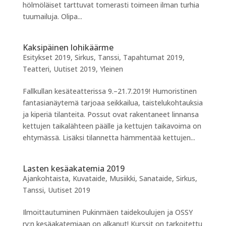
hölmöläiset tarttuvat tomerasti toimeen ilman turhia
tuumailuja. Olipa...
Kaksipäinen lohikäärme
Esitykset 2019
,
Sirkus
,
Tanssi
,
Tapahtumat 2019
,
Teatteri
,
Uutiset 2019
,
Yleinen
Fallkullan kesäteatterissa 9.–21.7.2019! Humoristinen
fantasianäytemä tarjoaa seikkailua, taistelukohtauksia
ja kiperiä tilanteita. Possut ovat rakentaneet linnansa
kettujen taikalähteen päälle ja kettujen taikavoima on
ehtymässä. Lisäksi tilannetta hämmentää kettujen...
Lasten kesäakatemia 2019
Ajankohtaista
,
Kuvataide
,
Musiikki
,
Sanataide
,
Sirkus
,
Tanssi
,
Uutiset 2019
Ilmoittautuminen Pukinmäen taidekoulujen ja OSSY
ry:n kesäakatemiaan on alkanut! Kurssit on tarkoitettu