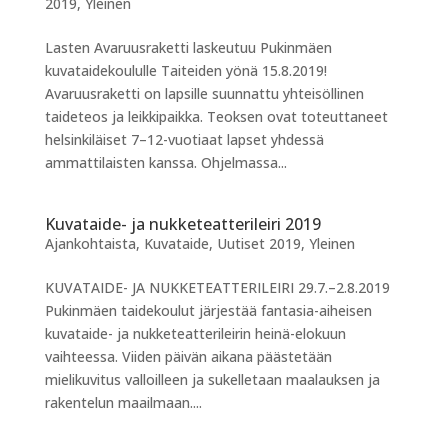
2019
,
Yleinen
Lasten Avaruusraketti laskeutuu Pukinmäen
kuvataidekoululle Taiteiden yönä 15.8.2019!
Avaruusraketti on lapsille suunnattu yhteisöllinen
taideteos ja leikkipaikka. Teoksen ovat toteuttaneet
helsinkiläiset 7–12-vuotiaat lapset yhdessä
ammattilaisten kanssa. Ohjelmassa...
Kuvataide- ja nukketeatterileiri 2019
Ajankohtaista
,
Kuvataide
,
Uutiset 2019
,
Yleinen
KUVATAIDE- JA NUKKETEATTERILEIRI 29.7.–2.8.2019
Pukinmäen taidekoulut järjestää fantasia-aiheisen
kuvataide- ja nukketeatterileirin heinä-elokuun
vaihteessa. Viiden päivän aikana päästetään
mielikuvitus valloilleen ja sukelletaan maalauksen ja
rakentelun maailmaan....