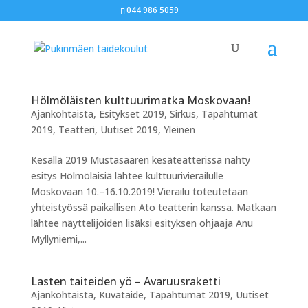
044 986 5059
Hölmöläisten kulttuurimatka Moskovaan!
Ajankohtaista
,
Esitykset 2019
,
Sirkus
,
Tapahtumat
2019
,
Teatteri
,
Uutiset 2019
,
Yleinen
Kesällä 2019 Mustasaaren kesäteatterissa nähty
esitys Hölmöläisiä lähtee kulttuurivierailulle
Moskovaan 10.–16.10.2019! Vierailu toteutetaan
yhteistyössä paikallisen Ato teatterin kanssa. Matkaan
lähtee näyttelijöiden lisäksi esityksen ohjaaja Anu
Myllyniemi,...
Lasten taiteiden yö – Avaruusraketti
Ajankohtaista
,
Kuvataide
,
Tapahtumat 2019
,
Uutiset