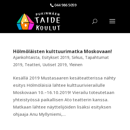
044 986 5059
Hölmöläisten kulttuurimatka Moskovaan!
Ajankohtaista
,
Esitykset 2019
,
Sirkus
,
Tapahtumat
2019
,
Teatteri
,
Uutiset 2019
,
Yleinen
Kesällä 2019 Mustasaaren kesäteatterissa nähty
esitys Hölmöläisiä lähtee kulttuurivierailulle
Moskovaan 10.–16.10.2019! Vierailu toteutetaan
yhteistyössä paikallisen Ato teatterin kanssa.
Matkaan lähtee näyttelijöiden lisäksi esityksen
ohjaaja Anu Myllyniemi,...