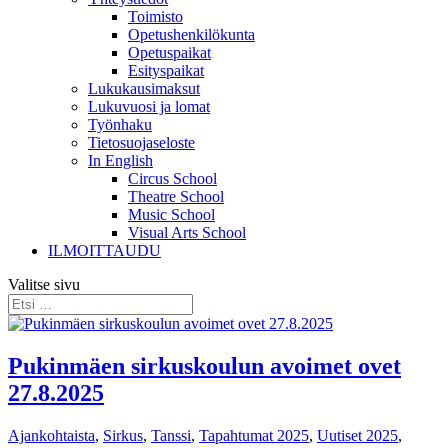
Toimisto
Opetushenkilökunta
Opetuspaikat
Esityspaikat
Lukukausimaksut
Lukuvuosi ja lomat
Työnhaku
Tietosuojaseloste
In English
Circus School
Theatre School
Music School
Visual Arts School
ILMOITTAUDU
Valitse sivu
Pukinmäen sirkuskoulun avoimet ovet
27.8.2025
Ajankohtaista
,
Sirkus
,
Tanssi
,
Tapahtumat 2025
,
Uutiset 2025
,