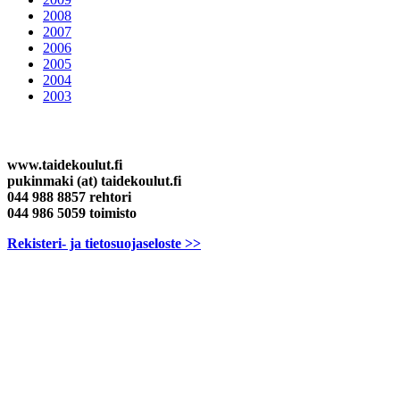
2008
2007
2006
2005
2004
2003
Yhteystiedot
www.taidekoulut.fi
pukinmaki (at) taidekoulut.fi
044 988 8857 rehtori
044 986 5059 toimisto
Rekisteri- ja tietosuojaseloste >>
Sirkuskoulu
Teatterikoulu
Musiikkikoulu