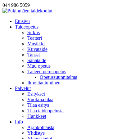
044 986 5059
Etusivu
Taideopetus
Sirkus
Teatteri
Musiikki
Kuvataide
Tanssi
Sanataide
Muu opetus
Taiteen perusopetus
Opetussuunnitelma
Ilmoittautuminen
Palvelut
Esitykset
Vuokraa tilaa
Tilaa esitys
Tilaa taideopetusta
Hankkeet
Info
Ajankohtaista
Yhdistys
Yhteystiedot