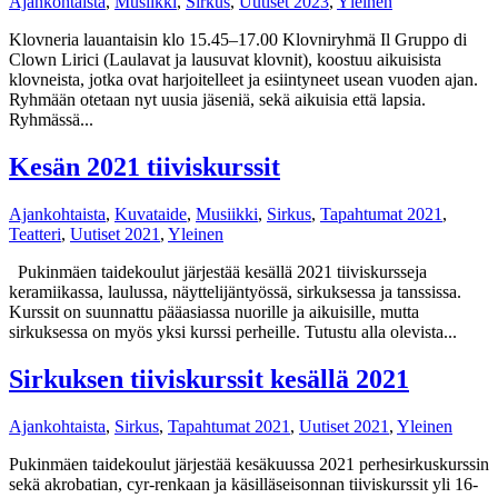
Ajankohtaista
,
Musiikki
,
Sirkus
,
Uutiset 2023
,
Yleinen
Klovneria lauantaisin klo 15.45–17.00 Klovniryhmä Il Gruppo di
Clown Lirici (Laulavat ja lausuvat klovnit), koostuu aikuisista
klovneista, jotka ovat harjoitelleet ja esiintyneet usean vuoden ajan.
Ryhmään otetaan nyt uusia jäseniä, sekä aikuisia että lapsia.
Ryhmässä...
Kesän 2021 tiiviskurssit
Ajankohtaista
,
Kuvataide
,
Musiikki
,
Sirkus
,
Tapahtumat 2021
,
Teatteri
,
Uutiset 2021
,
Yleinen
Pukinmäen taidekoulut järjestää kesällä 2021 tiiviskursseja
keramiikassa, laulussa, näyttelijäntyössä, sirkuksessa ja tanssissa.
Kurssit on suunnattu pääasiassa nuorille ja aikuisille, mutta
sirkuksessa on myös yksi kurssi perheille. Tutustu alla olevista...
Sirkuksen tiiviskurssit kesällä 2021
Ajankohtaista
,
Sirkus
,
Tapahtumat 2021
,
Uutiset 2021
,
Yleinen
Pukinmäen taidekoulut järjestää kesäkuussa 2021 perhesirkuskurssin
sekä akrobatian, cyr-renkaan ja käsilläseisonnan tiiviskurssit yli 16-