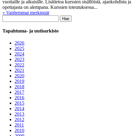
vuotiaille ja aikuisille. Lisätietoa kurssien sisällöistä, ajankohdista ja
opettajasta on alempana. Kurssien toteutuksessa...
« Vanhemmat merkinnät
Haku:
Tapahtuma- ja uutisarkisto
2026
2025
2024
2023
2022
2021
2020
2019
2018
2017
2016
2015
2014
2013
2012
2011
2010
2009