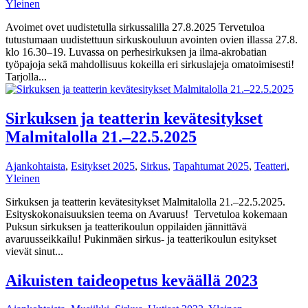
Yleinen
Avoimet ovet uudistetulla sirkussalilla 27.8.2025 Tervetuloa
tutustumaan uudistettuun sirkuskouluun avointen ovien illassa 27.8.
klo 16.30–19. Luvassa on perhesirkuksen ja ilma-akrobatian
työpajoja sekä mahdollisuus kokeilla eri sirkuslajeja omatoimisesti!
Tarjolla...
Sirkuksen ja teatterin kevätesitykset
Malmitalolla 21.–22.5.2025
Ajankohtaista
,
Esitykset 2025
,
Sirkus
,
Tapahtumat 2025
,
Teatteri
,
Yleinen
Sirkuksen ja teatterin kevätesitykset Malmitalolla 21.–22.5.2025.
Esityskokonaisuuksien teema on Avaruus! Tervetuloa kokemaan
Puksun sirkuksen ja teatterikoulun oppilaiden jännittävä
avaruusseikkailu! Pukinmäen sirkus- ja teatterikoulun esitykset
vievät sinut...
Aikuisten taideopetus keväällä 2023