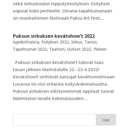
sekä sirkuskoulun lopputyöesityksiin. Esitykset
sopivat koko perheelle. Omana tapahtumanaan
on monitaiteinen festivaali Puksu Art Fest,...
Puksun sirkuksen kevätshow’t 2022
Ajankohtaista
,
Esitykset 2022
,
Sirkus
,
Tanssi
,
Tapahtumat 2022
,
Teatteri
,
Uutiset 2022
,
Yleinen
Puksun sirkuksen kevätshow’t tulevat taas
tauon jälkeen Malmitalolle 22.–23.4.2022!
Kevätshow’t virittävät katsojat kevättunnelmaan.
Luvassa on viisi erilaista esityskokonaisuutta.
Puksun sirkuksen edistyneimmät oppilaat tuovat
Malmitalon lavalle kokonaisuuden...