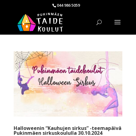
044 986 5059
Halloweenin “Kauhujen sirkus” -teemapäivä
Pukinmäen sirkuskoululla 30.10.2024