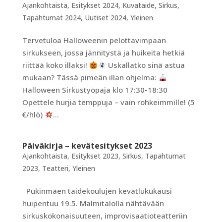
Ajankohtaista
,
Esitykset 2024
,
Kuvataide
,
Sirkus
,
Tapahtumat 2024
,
Uutiset 2024
,
Yleinen
Tervetuloa Halloweenin pelottavimpaan
sirkukseen, jossa jännitystä ja huikeita hetkiä
riittää koko illaksi!
Uskallatko sinä astua
mukaan? Tässä pimeän illan ohjelma:
Halloween Sirkustyöpaja klo 17:30-18:30
Opettele hurjia temppuja – vain rohkeimmille! (5
€/hlö)
...
Päiväkirja – kevätesitykset 2023
Ajankohtaista
,
Esitykset 2023
,
Sirkus
,
Tapahtumat
2023
,
Teatteri
,
Yleinen
Pukinmäen taidekoulujen kevätlukukausi
huipentuu 19.5. Malmitalolla nähtävään
sirkuskokonaisuuteen, improvisaatioteatteriin