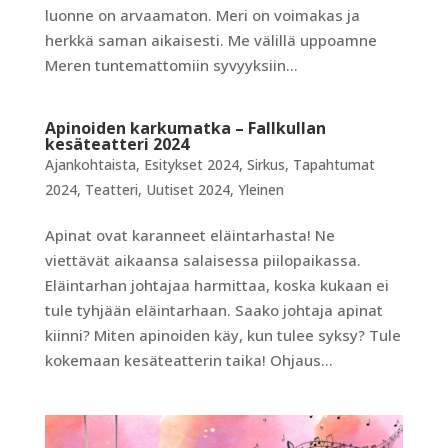
luonne on arvaamaton. Meri on voimakas ja
herkkä saman aikaisesti. Me välillä uppoamne
Meren tuntemattomiin syvyyksiin...
Apinoiden karkumatka – Fallkullan
kesäteatteri 2024
Ajankohtaista
,
Esitykset 2024
,
Sirkus
,
Tapahtumat
2024
,
Teatteri
,
Uutiset 2024
,
Yleinen
Apinat ovat karanneet eläintarhasta! Ne
viettävät aikaansa salaisessa piilopaikassa.
Eläintarhan johtajaa harmittaa, koska kukaan ei
tule tyhjään eläintarhaan. Saako johtaja apinat
kiinni? Miten apinoiden käy, kun tulee syksy? Tule
kokemaan kesäteatterin taika! Ohjaus...