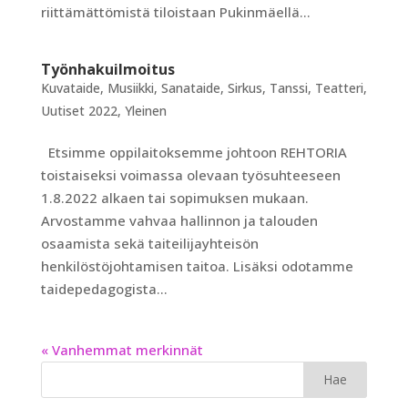
riittämättömistä tiloistaan Pukinmäellä...
Työnhakuilmoitus
Kuvataide
,
Musiikki
,
Sanataide
,
Sirkus
,
Tanssi
,
Teatteri
,
Uutiset 2022
,
Yleinen
Etsimme oppilaitoksemme johtoon REHTORIA
toistaiseksi voimassa olevaan työsuhteeseen
1.8.2022 alkaen tai sopimuksen mukaan.
Arvostamme vahvaa hallinnon ja talouden
osaamista sekä taiteilijayhteisön
henkilöstöjohtamisen taitoa. Lisäksi odotamme
taidepedagogista...
« Vanhemmat merkinnät