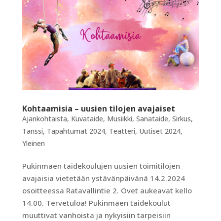
Kohtaamisia – uusien tilojen avajaiset
Ajankohtaista
,
Kuvataide
,
Musiikki
,
Sanataide
,
Sirkus
,
Tanssi
,
Tapahtumat 2024
,
Teatteri
,
Uutiset 2024
,
Yleinen
Pukinmäen taidekoulujen uusien toimitilojen
avajaisia vietetään ystävänpäivänä 14.2.2024
osoitteessa Ratavallintie 2. Ovet aukeavat kello
14.00. Tervetuloa! Pukinmäen taidekoulut
muuttivat vanhoista ja nykyisiin tarpeisiin