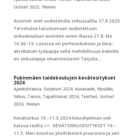
Uutiset 2025
,
Yleinen
Avoimet ovet uudistetulla sirkussalilla 27.8.2025
Tervetuloa tutustumaan uudistettuun
sirkuskouluun avointen ovien illassa 27.8. klo
16.30–19. Luvassa on perhesirkuksen ja ilma-
akrobatian työpajoja sekä mahdollisuus kokeilla
eri sirkuslajeja omatoimisesti! Tarjolla...
Pukinmäen taidekoulujen kevätesitykset
2024
Ajankohtaista
,
Esitykset 2024
,
Kuvataide
,
Musiikki
,
Sirkus
,
Tanssi
,
Tapahtumat 2024
,
Teatteri
,
Uutiset
2024
,
Yleinen
Kevätsirkus 10.–11.5.2024 Käsiohjelman voit
katsoa täältä >> KEVÄTSIRKUSESITYKSET 10.–
11.5. Meri koostuu yksittäisistä pisaroista ja sen