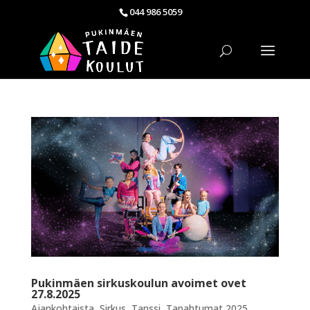
044 986 5059
Pukinmäen sirkuskoulun avoimet ovet
27.8.2025
Ajankohtaista
,
Sirkus
,
Tanssi
,
Tapahtumat 2025
,