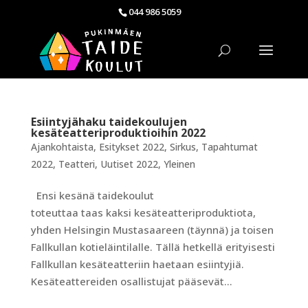
044 986 5059
Esiintyjähaku taidekoulujen
kesäteatteriproduktioihin 2022
Ajankohtaista
,
Esitykset 2022
,
Sirkus
,
Tapahtumat
2022
,
Teatteri
,
Uutiset 2022
,
Yleinen
Ensi kesänä taidekoulut
toteuttaa taas kaksi kesäteatteriproduktiota,
yhden Helsingin Mustasaareen (täynnä) ja toisen
Fallkullan kotieläintilalle. Tällä hetkellä erityisesti
Fallkullan kesäteatteriin haetaan esiintyjiä.
Kesäteattereiden osallistujat pääsevät...