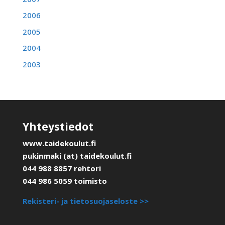
2006
2005
2004
2003
Yhteystiedot
www.taidekoulut.fi
pukinmaki (at) taidekoulut.fi
044 988 8857 rehtori
044 986 5059 toimisto
Rekisteri- ja tietosuojaseloste >>