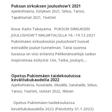
Puksun sirkuksen joulushow’t 2021
Ajankohtaista
,
Esitykset 2021
,
Sirkus
,
Tanssi
,
Tapahtumat 2021
,
Teatteri
Kuva: Kaito Takayama PUKSUN SIRKUKSEN
JOULUSHOW’T MALMITALOLLA 16.–19.12.2021
Pukinmäen sirkuskoulun joulushow’t tuovat
estradille joulun tunnelman. Tänä vuonna
luvassa on viisi erilaista Pähkinänsärkijä sadun
inspiroimaa esitystä: Uni, Taika, Jouluyö,...
Opetus Pukinmäen taidekouluissa
kevätlukukaudella 2022
Ajankohtaista
,
Kuvataide
,
Musiikki
,
Sanataide
,
Sirkus
,
Tanssi
,
Teatteri
,
Uutiset 2022
,
Yleinen
Opetus Pukinmäen taidekouluissa
kevätlukukaudella 2022 (Päivitetty 31.1.2022)