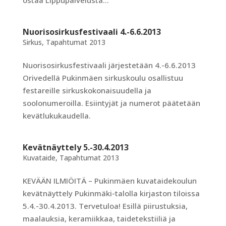
ostaa Lippupalvelusta...
Nuorisosirkusfestivaali 4.-6.6.2013
Sirkus
,
Tapahtumat 2013
Nuorisosirkusfestivaali järjestetään 4.-6.6.2013
Orivedellä Pukinmäen sirkuskoulu osallistuu
festareille sirkuskokonaisuudella ja
soolonumeroilla. Esiintyjät ja numerot päätetään
kevätlukukaudella.
Kevätnäyttely 5.-30.4.2013
Kuvataide
,
Tapahtumat 2013
KEVÄÄN ILMIÖITÄ – Pukinmäen kuvataidekoulun
kevätnäyttely Pukinmäki-talolla kirjaston tiloissa
5.4.-30.4.2013. Tervetuloa! Esillä piirustuksia,
maalauksia, keramiikkaa, taidetekstiiliä ja