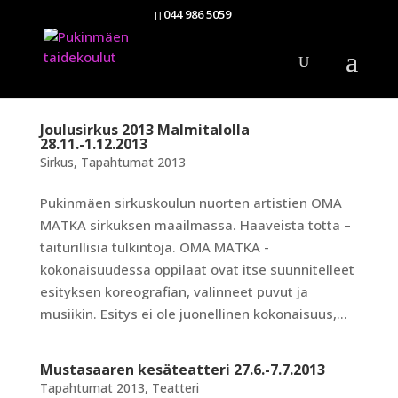
044 986 5059
Joulusirkus 2013 Malmitalolla
28.11.-1.12.2013
Sirkus
,
Tapahtumat 2013
Pukinmäen sirkuskoulun nuorten artistien OMA
MATKA sirkuksen maailmassa. Haaveista totta –
taiturillisia tulkintoja. OMA MATKA -
kokonaisuudessa oppilaat ovat itse suunnitelleet
esityksen koreografian, valinneet puvut ja
musiikin. Esitys ei ole juonellinen kokonaisuus,...
Mustasaaren kesäteatteri 27.6.-7.7.2013
Tapahtumat 2013
,
Teatteri