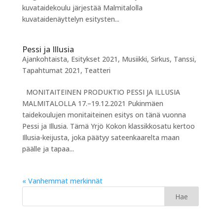
kuvataidekoulu järjestää Malmitalolla
kuvataidenäyttelyn esitysten...
Pessi ja Illusia
Ajankohtaista
,
Esitykset 2021
,
Musiikki
,
Sirkus
,
Tanssi
,
Tapahtumat 2021
,
Teatteri
MONITAITEINEN PRODUKTIO PESSI JA ILLUSIA
MALMITALOLLA 17.–19.12.2021 Pukinmäen
taidekoulujen monitaiteinen esitys on tänä vuonna
Pessi ja Illusia. Tämä Yrjö Kokon klassikkosatu kertoo
Illusia-keijusta, joka päätyy sateenkaarelta maan
päälle ja tapaa...
« Vanhemmat merkinnät