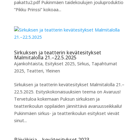
pakattu2.pdf Pukinmäen taidekoulujen jouluproduktio
”Pikku Prinssi” kokoaa...
Sirkuksen ja teatterin kevätesitykset
Malmitalolla 21.–22.5.2025
Ajankohtaista
,
Esitykset 2025
,
Sirkus
,
Tapahtumat
2025
,
Teatteri
,
Yleinen
Sirkuksen ja teatterin kevätesitykset Malmitalolla 21.–
22.5.2025. Esityskokonaisuuksien teema on Avaruus!
Tervetuloa kokemaan Puksun sirkuksen ja
teatterikoulun oppilaiden jännittävä avaruusseikkailu!
Pukinmäen sirkus- ja teatterikoulun esitykset vievät
sinut...
Päiväkirja – kevätesitykset 2023