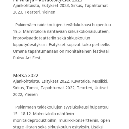
Ajankohtaista
,
Esitykset 2023
,
Sirkus
,
Tapahtumat
2023
,
Teatteri
,
Yleinen
Pukinmäen taidekoulujen kevätlukukausi huipentuu
19.5. Malmitalolla nähtävään sirkuskokonaisuuteen,
improvisaatioteatteriin sekä sirkuskoulun
lopputyöesityksiin. Esitykset sopivat koko perheelle.
Omana tapahtumanaan on monitaiteinen festivaali
Puksu Art Fest,...
Metsä 2022
Ajankohtaista
,
Esitykset 2022
,
Kuvataide
,
Musiikki
,
Sirkus
,
Tanssi
,
Tapahtumat 2022
,
Teatteri
,
Uutiset
2022
,
Yleinen
Pukinmäen taidekoulujen syyslukukausi huipentuu
15.–18.12. Malmitalolla nähtäviin
monitaideproduktioihin, musiikkikonsertteihin, open
stage -iltaan sekä sirkuskoulun esityksiin. Lisäksi