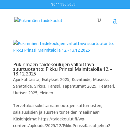
044 986 5059
Pukinmäen taidekoulujen valloittava
suurtuotanto: Pikku Prinssi Malmitalolla 12.–
13.12.2025
Ajankohtaista
,
Esitykset 2025
,
Kuvataide
,
Musiikki
,
Sanataide
,
Sirkus
,
Tanssi
,
Tapahtumat 2025
,
Teatteri
,
Uutiset 2025
,
Yleinen
Tervetuloa sukeltamaan outojen sattumusten,
salaisuuksien ja suurten tunteiden maailmaan!
Käsiohjelma: https://taidekoulut.fi/wp-
content/uploads/2025/12/PikkuPrinssiKasiohjelma2-