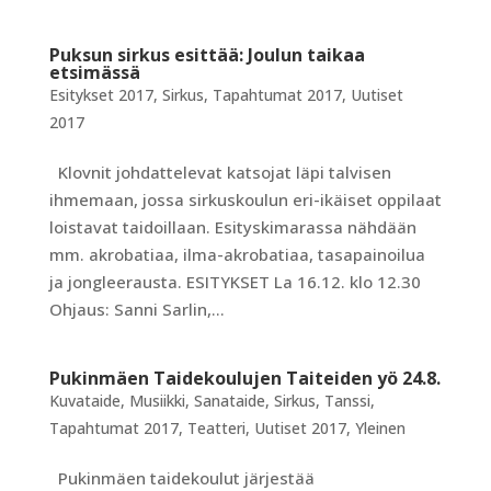
Puksun sirkus esittää: Joulun taikaa
etsimässä
Esitykset 2017
,
Sirkus
,
Tapahtumat 2017
,
Uutiset
2017
Klovnit johdattelevat katsojat läpi talvisen
ihmemaan, jossa sirkuskoulun eri-ikäiset oppilaat
loistavat taidoillaan. Esityskimarassa nähdään
mm. akrobatiaa, ilma-akrobatiaa, tasapainoilua
ja jongleerausta. ESITYKSET La 16.12. klo 12.30
Ohjaus: Sanni Sarlin,...
Pukinmäen Taidekoulujen Taiteiden yö 24.8.
Kuvataide
,
Musiikki
,
Sanataide
,
Sirkus
,
Tanssi
,
Tapahtumat 2017
,
Teatteri
,
Uutiset 2017
,
Yleinen
Pukinmäen taidekoulut järjestää