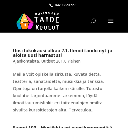
044 986 5059
Uusi lukukausi alkaa 7.1. Ilmoittaudu nyt ja
aloita uusi harrastus!
Ajankohtaista
,
Uutiset 2017
,
Yleinen
Meillä voit opiskella sirkusta, kuvataidetta,
teatteria, sanataidetta, musiikkia ja tanssia.
Opintoja on tarjolla kaiken ikäisille. Tutustu
koulutustarjontaamme tarkemmin, löydät
ilmoittautumislinkit eri taiteenalojen omilta
sivuilta kurssitietojen alta. Tervetuloa...
Suomi 100 – Musiikkia eri vuosikymmeniltä