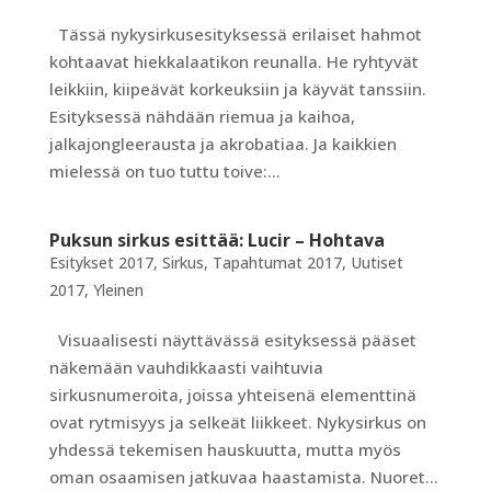
Tässä nykysirkusesityksessä erilaiset hahmot
kohtaavat hiekkalaatikon reunalla. He ryhtyvät
leikkiin, kiipeävät korkeuksiin ja käyvät tanssiin.
Esityksessä nähdään riemua ja kaihoa,
jalkajongleerausta ja akrobatiaa. Ja kaikkien
mielessä on tuo tuttu toive:...
Puksun sirkus esittää: Lucir – Hohtava
Esitykset 2017
,
Sirkus
,
Tapahtumat 2017
,
Uutiset
2017
,
Yleinen
Visuaalisesti näyttävässä esityksessä pääset
näkemään vauhdikkaasti vaihtuvia
sirkusnumeroita, joissa yhteisenä elementtinä
ovat rytmisyys ja selkeät liikkeet. Nykysirkus on
yhdessä tekemisen hauskuutta, mutta myös
oman osaamisen jatkuvaa haastamista. Nuoret...