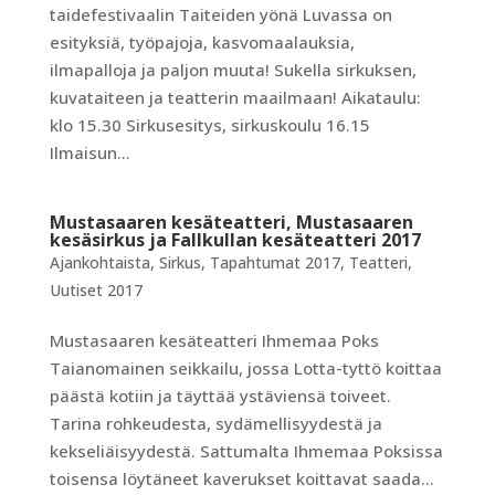
taidefestivaalin Taiteiden yönä Luvassa on
esityksiä, työpajoja, kasvomaalauksia,
ilmapalloja ja paljon muuta! Sukella sirkuksen,
kuvataiteen ja teatterin maailmaan! Aikataulu:
klo 15.30 Sirkusesitys, sirkuskoulu 16.15
Ilmaisun...
Mustasaaren kesäteatteri, Mustasaaren
kesäsirkus ja Fallkullan kesäteatteri 2017
Ajankohtaista
,
Sirkus
,
Tapahtumat 2017
,
Teatteri
,
Uutiset 2017
Mustasaaren kesäteatteri Ihmemaa Poks
Taianomainen seikkailu, jossa Lotta-tyttö koittaa
päästä kotiin ja täyttää ystäviensä toiveet.
Tarina rohkeudesta, sydämellisyydestä ja
kekseliäisyydestä. Sattumalta Ihmemaa Poksissa
toisensa löytäneet kaverukset koittavat saada...