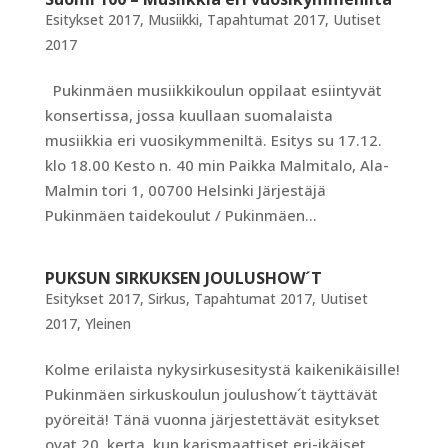
Esitykset 2017
,
Musiikki
,
Tapahtumat 2017
,
Uutiset
2017
Pukinmäen musiikkikoulun oppilaat esiintyvät
konsertissa, jossa kuullaan suomalaista
musiikkia eri vuosikymmeniltä. Esitys su 17.12.
klo 18.00 Kesto n. 40 min Paikka Malmitalo, Ala-
Malmin tori 1, 00700 Helsinki Järjestäjä
Pukinmäen taidekoulut / Pukinmäen...
PUKSUN SIRKUKSEN JOULUSHOW´T
Esitykset 2017
,
Sirkus
,
Tapahtumat 2017
,
Uutiset
2017
,
Yleinen
Kolme erilaista nykysirkusesitystä kaikenikäisille!
Pukinmäen sirkuskoulun joulushow´t täyttävät
pyöreitä! Tänä vuonna järjestettävät esitykset
ovat 20. kerta, kun karismaattiset eri-ikäiset