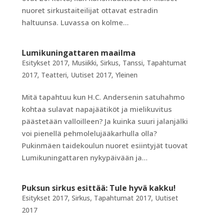
nuoret sirkustaiteilijat ottavat estradin
haltuunsa. Luvassa on kolme...
Lumikuningattaren maailma
Esitykset 2017
,
Musiikki
,
Sirkus
,
Tanssi
,
Tapahtumat
2017
,
Teatteri
,
Uutiset 2017
,
Yleinen
Mitä tapahtuu kun H.C. Andersenin satuhahmo
kohtaa sulavat napajäätiköt ja mielikuvitus
päästetään valloilleen? Ja kuinka suuri jalanjälki
voi pienellä pehmolelujääkarhulla olla?
Pukinmäen taidekoulun nuoret esiintyjät tuovat
Lumikuningattaren nykypäivään ja...
Puksun sirkus esittää: Tule hyvä kakku!
Esitykset 2017
,
Sirkus
,
Tapahtumat 2017
,
Uutiset
2017