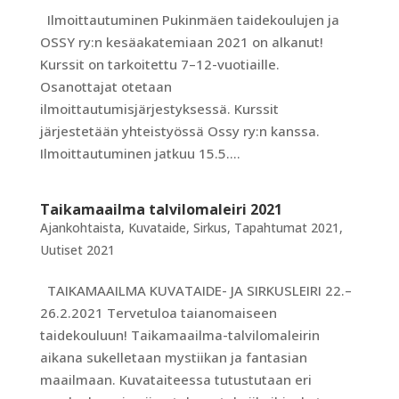
Ilmoittautuminen Pukinmäen taidekoulujen ja
OSSY ry:n kesäakatemiaan 2021 on alkanut!
Kurssit on tarkoitettu 7–12-vuotiaille.
Osanottajat otetaan
ilmoittautumisjärjestyksessä. Kurssit
järjestetään yhteistyössä Ossy ry:n kanssa.
Ilmoittautuminen jatkuu 15.5....
Taikamaailma talvilomaleiri 2021
Ajankohtaista
,
Kuvataide
,
Sirkus
,
Tapahtumat 2021
,
Uutiset 2021
TAIKAMAAILMA KUVATAIDE- JA SIRKUSLEIRI 22.–
26.2.2021 Tervetuloa taianomaiseen
taidekouluun! Taikamaailma-talvilomaleirin
aikana sukelletaan mystiikan ja fantasian
maailmaan. Kuvataiteessa tutustutaan eri