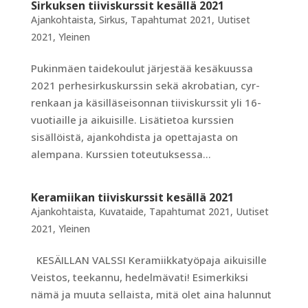
Sirkuksen tiiviskurssit kesällä 2021
Ajankohtaista
,
Sirkus
,
Tapahtumat 2021
,
Uutiset
2021
,
Yleinen
Pukinmäen taidekoulut järjestää kesäkuussa
2021 perhesirkuskurssin sekä akrobatian, cyr-
renkaan ja käsilläseisonnan tiiviskurssit yli 16-
vuotiaille ja aikuisille. Lisätietoa kurssien
sisällöistä, ajankohdista ja opettajasta on
alempana. Kurssien toteutuksessa...
Keramiikan tiiviskurssit kesällä 2021
Ajankohtaista
,
Kuvataide
,
Tapahtumat 2021
,
Uutiset
2021
,
Yleinen
KESÄILLAN VALSSI Keramiikkatyöpaja aikuisille
Veistos, teekannu, hedelmävati! Esimerkiksi
nämä ja muuta sellaista, mitä olet aina halunnut