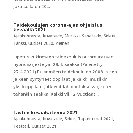
jokaisella on 20...
Taidekoulujen korona-ajan ohjeistus
keväällä 2021
Ajankohtaista
,
Kuvataide
,
Musiikki
,
Sanataide
,
Sirkus
,
Tanssi
,
Uutiset 2020
,
Yleinen
Opetus Pukinmäen taidekouluissa toteutetaan
hybridijärjestelyin 28.4. saakka (Päivitetty
27.4.2021) Pukinmäen taidekoulujen 2008 ja sen
jälkeen syntyneet oppilaat ja kaikki musiikin
yksilöoppilaat jatkavat lähiopetuksessa, kuten
tähänkin saakka. Kaikki yli 12-vuotiaat...
Lasten kesäakatemia 2021
Ajankohtaista
,
Kuvataide
,
Sirkus
,
Tapahtumat 2021
,
Teatteri
,
Uutiset 2021