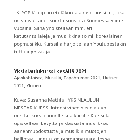
K-POP K-pop on eteläkorealainen tanssilaji, joka
on saavuttanut suurta suosiota Suomessa viime
vuosina. Siinä yhdistellään mm. eri
katutanssilajeja ja musiikkina toimii korealainen
popmusiikki. Kurssilla harjoitellaan Youtubestakin
tuttuja poika- ja...
Yksinlaulukurssi kesällä 2021
Ajankohtaista
,
Musiikki
,
Tapahtumat 2021
,
Uutiset
2021
,
Yleinen
Kuva: Susanna Mattila YKSINLAULUN
MESTARIKURSSI Intensiivinen yksinlaulun
mestarikurssi nuorille ja aikuisille Kurssilla
opiskellaan kevyttä ja klassista musiikkia,
äänenmuodostusta ja musiikin muotojen
hallintaa. Opetus on ryhmäopetusta, jossa