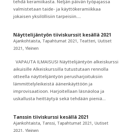
tehdä keramiikasta. Neljän päivän työpajassa
valmistetaan taide- ja käyttökeramiikkaa
jokaisen yksilöllisiin tarpeisiin....
Näyttelijäntyön tiiviskurssit kesällä 2021
Ajankohtaista
,
Tapahtumat 2021
,
Teatteri
,
Uutiset
2021
,
Yleinen
VAPAUTA ILMAISUSI Näyttelijäntyön alkeiskurssi
aikuisille Alkeiskurssilla tutustutaan rennolla
otteella näyttelijäntyön perusharjoituksiin
lämmittelyleikeistä äänenkäyttöön ja
improvisaatioon. Harjoitellaan läsnäoloa ja
uskallusta heittäytyä sekä tehdään pieniä...
Tanssin tiiviskurssi kesällä 2021
Ajankohtaista
,
Tanssi
,
Tapahtumat 2021
,
Uutiset
2021
,
Yleinen