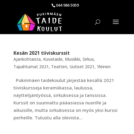
044 986 5059
Kesän 2021 tiiviskurssit
Ajankohtaista
,
Kuvataide
,
Musiikki
,
Sirkus
,
Tapahtumat 2021
,
Teatteri
,
Uutiset 2021
,
Yleinen
Pukinmäen taidekoulut järjestää kesällä 2021
tiiviskursseja keramiikassa, laulussa,
näyttelijäntyössä, sirkuksessa ja tanssissa.
Kurssit on suunnattu pääasiassa nuorille ja
aikuisille, mutta sirkuksessa on myös yksi kurssi
perheille. Tutustu alla olevista...